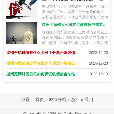
在日常生活和商业交易中，讨账是一项不
可或缺的工作。尤其在常州这样的地方，
选择合适的常州讨债公司及联系方式尤为
关键。本文将探讨在常州讨账过程中如何
温州上海催收公司在讨债过程中需要注意什么？
选…
随着经济的不断发展，上海讨债公司在上
海这座国际大都市扮演着愈发重要的角
色。然而，在进行讨债过程中，上海讨债
公司需要特别注意一系列法律、伦理和操
温州合肥讨债有什么手段？分享合法讨债要账秘诀！
2023-12-23
作上…
温州合肥清债公司收债违不违法？要债公司怎么收费？
2023-12-23
温州芜湖讨债公司如何保证收债的合法性和安全性
2023-10-13
位置：
首页
»
城市分站
»
浙江
»
温州
Copyright © 2026 All Right Reserve