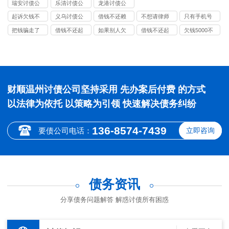
瑞安讨债公
乐清讨债公
龙港讨债公
司
司
司
起诉欠钱不
义乌讨债公
借钱不还赖
不想请律师
只有手机号
还多少钱立
司
账怎么办
可以自己去
能起诉别人
把钱骗走了
借钱不还起
如果别人欠
借钱不还起
欠钱5000不
案
起诉吗
欠钱吗
拉黑了怎么
诉该打什么
钱一直不还
诉找律师
还可以报警
办
电话
我该怎么办
吗
财顺温州讨债公司坚持采用 先办案后付费 的方式
以法律为依托 以策略为引领 快速解决债务纠纷
136-8574-7439
要债公司电话：
立即咨询
债务资讯
分享债务问题解答 解惑讨债所有困惑