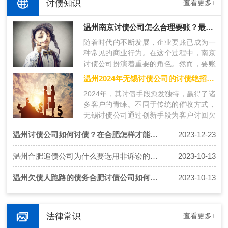
讨债知识
查看更多+
温州南京讨债公司怎么合理要账？最新要账技术分享！
随着时代的不断发展，企业要账已成为一
种常见的商业行为。在这个过程中，南京
讨债公司扮演着重要的角色。然而，要账
过程中存在许多挑战，包括债务人的风险
温州2024年无锡讨债公司的讨债绝招是什么？
评…
2024年，其讨债手段愈发独特，赢得了诸
多客户的青睐。不同于传统的催收方式，
无锡讨债公司通过创新手段为客户讨回欠
款，获得了极佳的口碑。下面将介绍无锡
温州讨债公司如何讨债？在合肥怎样才能找对好的讨债公司？
2023-12-23
讨…
温州合肥追债公司为什么要选用非诉讼的催收方法？
2023-10-13
温州欠债人跑路的债务合肥讨债公司如何追回欠款？
2023-10-13
法律常识
查看更多+