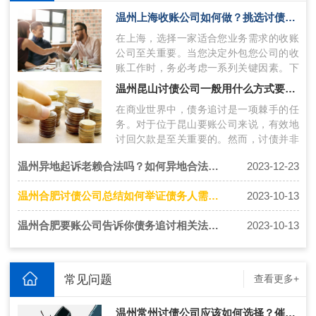
温州上海收账公司如何做？挑选讨债的公司技巧
在上海，选择一家适合您业务需求的收账
公司至关重要。当您决定外包您公司的收
账工作时，务必考虑一系列关键因素。下
面将介绍上海收账公司如何操作，并提供
温州昆山讨债公司一般用什么方式要账比较有效？
挑…
在商业世界中，债务追讨是一项棘手的任
务。对于位于昆山要账公司来说，有效地
讨回欠款是至关重要的。然而，讨债并非
易事，需要巧妙策略和合适的手段。针对
温州异地起诉老赖合法吗？如何异地合法追债
2023-12-23
这…
温州合肥讨债公司总结如何举证债务人需要通过哪些途径？
2023-10-13
温州合肥要账公司告诉你债务追讨相关法律方式有哪些？
2023-10-13
常见问题
查看更多+
温州常州讨债公司应该如何选择？催债公司联系方式获得技巧