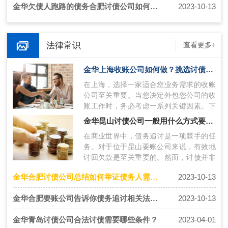
金华欠债人跑路的债务合肥讨债公司如何追回欠款？
2023-10-13
法律常识
查看更多+
金华上海收账公司如何做？挑选讨债的公司技巧
在上海，选择一家适合您业务需求的收账
公司至关重要。当您决定外包您公司的收
账工作时，务必考虑一系列关键因素。下
面将介绍上海收账公司如何操作，并提供
金华昆山讨债公司一般用什么方式要账比较有效？
挑…
在商业世界中，债务追讨是一项棘手的任
务。对于位于昆山要账公司来说，有效地
讨回欠款是至关重要的。然而，讨债并非
易事，需要巧妙策略和合适的手段。针对
金华合肥讨债公司总结如何举证债务人需要通过哪些途径？
2023-10-13
这…
金华合肥要账公司告诉你债务追讨相关法律方式有哪些？
2023-10-13
金华青岛讨债公司合法讨债需要哪些条件？
2023-04-01