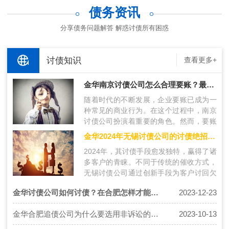
债务资讯
分享债务问题解答 解惑讨债所有困惑
讨债知识
查看更多+
金华南京讨债公司怎么合理要账？最新要账技术分享！
随着时代的不断发展，企业要账已成为一
种常见的商业行为。在这个过程中，南京
讨债公司扮演着重要的角色。然而，要账
过程中存在许多挑战，包括债务人的风险
金华2024年无锡讨债公司的讨债绝招是什么？
评…
2024年，其讨债手段愈发独特，赢得了诸
多客户的青睐。不同于传统的催收方式，
无锡讨债公司通过创新手段为客户讨回欠
款，获得了极佳的口碑。下面将介绍无锡
金华讨债公司如何讨债？在合肥怎样才能找对好的讨债公司？
2023-12-23
讨…
金华合肥追债公司为什么要选用非诉讼的催收方法？
2023-10-13