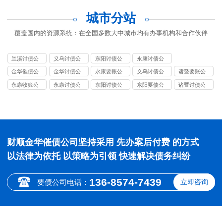
城市分站
覆盖国内的资源系统：在全国多数大中城市均有办事机构和合作伙伴
兰溪讨债公
义乌讨债公
东阳讨债公
永康讨债公
司
司
司
司
金华催债公
金华讨债公
永康要账公
义乌讨债公
诸暨要账公
司
司
司
司
司
永康收账公
永康讨债公
东阳讨债公
东阳要债公
诸暨讨债公
司
司
司
司
司
财顺金华催债公司坚持采用 先办案后付费 的方式
以法律为依托 以策略为引领 快速解决债务纠纷
136-8574-7439
要债公司电话：
立即咨询