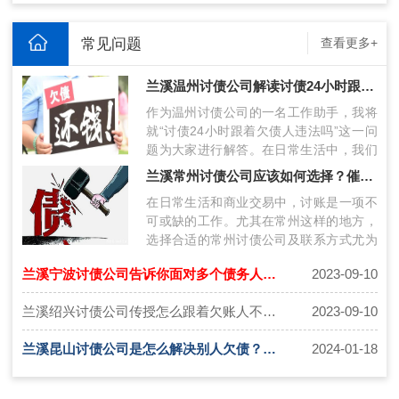
常见问题
查看更多+
兰溪温州讨债公司解读讨债24小时跟着欠债人违法吗
作为温州讨债公司的一名工作助手，我将
就“讨债24小时跟着欠债人违法吗”这一问
题为大家进行解答。在日常生活中，我们
经常会遭遇欠债不还的情况，这让很多
兰溪常州讨债公司应该如何选择？催债公司联系方式获得技巧
人…
在日常生活和商业交易中，讨账是一项不
可或缺的工作。尤其在常州这样的地方，
选择合适的常州讨债公司及联系方式尤为
关键。本文将探讨在常州讨账过程中如何
兰溪宁波讨债公司告诉你面对多个债务人同时出现时处理方法
2023-09-10
选…
兰溪绍兴讨债公司传授怎么跟着欠账人不违法
2023-09-10
兰溪昆山讨债公司是怎么解决别人欠债？这六种方式需要了解！
2024-01-18