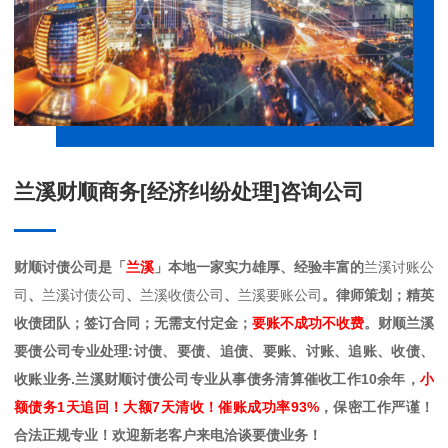
兰溪财顺商务[经济纠纷处理]咨询公司
财顺讨债公司是「
兰溪
」本地一家实力雄厚、经验丰富的
兰溪讨账公
司
、
兰溪讨债公司
、
兰溪收债公司
、
兰溪要账公司
。律师策划；精英
收债团队；签订合同；无需支付定金；
要账不成功不收费
。财顺兰溪
要债公司专业处理:讨债、要债、追债、要账、讨账、追账、收债、
收账业务.兰溪财顺讨债公司专业从事债务清算催收工作10余年，
小
额债务1天追回！大额7天清收！催账成功率93%
，保密工作严谨！
合法正规专业！欢迎新老客户来电洽谈要债业务！