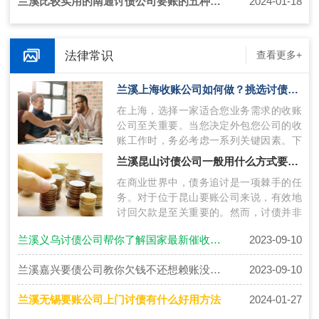
兰溪比较实用的南通讨债公司要账的五种方法推荐
2024-01-18
法律常识
查看更多+
兰溪上海收账公司如何做？挑选讨债的公司技巧
在上海，选择一家适合您业务需求的收账
公司至关重要。当您决定外包您公司的收
账工作时，务必考虑一系列关键因素。下
面将介绍上海收账公司如何操作，并提供
兰溪昆山讨债公司一般用什么方式要账比较有效？
挑…
在商业世界中，债务追讨是一项棘手的任
务。对于位于昆山要账公司来说，有效地
讨回欠款是至关重要的。然而，讨债并非
易事，需要巧妙策略和合适的手段。针对
兰溪义乌讨债公司帮你了解国家最新催收政策做到法治意识更强！
2023-09-10
这…
兰溪嘉兴要债公司教你欠钱不还想赖账没有借条怎么维权？
2023-09-10
兰溪无锡要账公司上门讨债有什么好用方法
2024-01-27