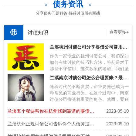
债务资讯
分享债务问题解答 解惑讨债所有困惑
讨债知识
查看更多+
兰溪杭州讨债公司分享要债公司常用讨债方法
作为一家专业的杭州讨债公司，我们深知
如何有效讨债的技巧和方法，特别是对于
那些不守信用、拖欠款项的老赖。我们坚
持以合法方式进行追债，以实现客户的收
兰溪南京讨债公司怎么合理要账？最新要账技术分享！
账…
随着时代的不断发展，企业要账已成为一
种常见的商业行为。在这个过程中，南京
讨债公司扮演着重要的角色。然而，要账
过程中存在许多挑战，包括债务人的风险
兰溪五个秘诀帮你在杭州找到靠谱的要债公司
2023-09-10
评…
兰溪杭州正规讨债公司告诉你个人债务追讨的手段有哪些
2023-09-10