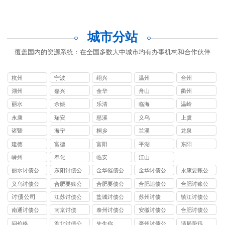
城市分站
覆盖国内的资源系统：在全国多数大中城市均有办事机构和合作伙伴
杭州
宁波
绍兴
温州
台州
湖州
嘉兴
金华
舟山
衢州
丽水
余姚
乐清
临海
温岭
永康
瑞安
慈溪
义乌
上虞
诸暨
海宁
桐乡
兰溪
龙泉
建德
富德
富阳
平湖
东阳
嵊州
奉化
临安
江山
丽水讨债公
东阳讨债公
金华催债公
金华讨债公
永康要账公
司
司
司
司
司
义乌讨债公
合肥要账公
合肥要债公
合肥追债公
合肥讨账公
司
司
司
司
司
讨债公司
江苏讨债公
盐城讨债公
苏州讨债
镇江讨债公
司
司
司
南通讨债公
南京讨债
泰州讨债公
安徽讨债公
合肥讨债公
司
司
司
司
问价格
淮北讨债公
先生你
亳州讨债公
清局势迅