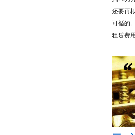
还要再
可循的
租赁费