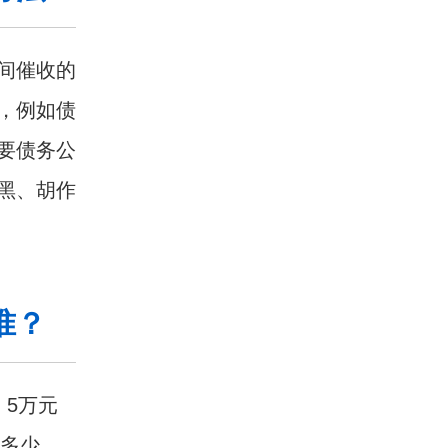
间催收的
，例如债
要债务公
黑、胡作
准？
，5万元
收多少，