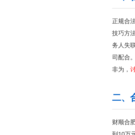
正规合
技巧方
务人失
司配合
非为，
二、
财顺合肥
到10万