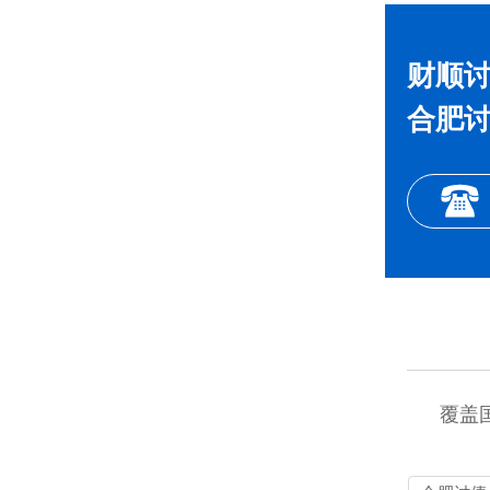
财顺讨
合肥讨
覆盖