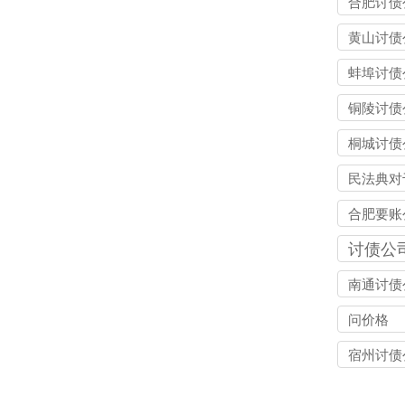
合肥讨债
黄山讨债
蚌埠讨债
铜陵讨债
桐城讨债
民法典对
钱不还的
合肥要账
么处理
讨债公
南通讨债
问价格
宿州讨债