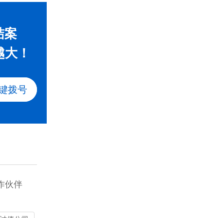
结案
越大！
键拨号
作伙伴