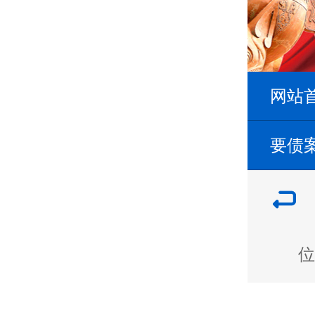
网站
要债
位