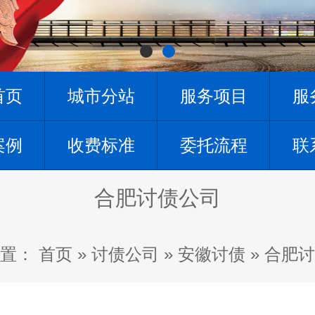
首页
城市分站
服务项目
服
案例
收费标准
委托流程
联
合肥讨债公司
置：
首页
»
讨债公司
»
安徽讨债
»
合肥讨