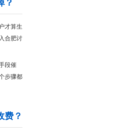
掉？
户才算生
入
合肥讨
手段催
个步骤都
收费？