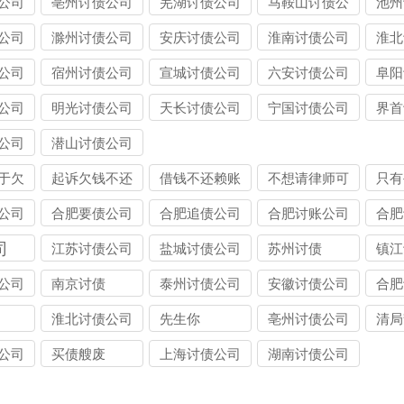
公司
亳州讨债公司
芜湖讨债公司
马鞍山讨债公
池州
司
公司
滁州讨债公司
安庆讨债公司
淮南讨债公司
淮北
公司
宿州讨债公司
宣城讨债公司
六安讨债公司
阜阳
公司
明光讨债公司
天长讨债公司
宁国讨债公司
界首
公司
潜山讨债公司
于欠
起诉欠钱不还
借钱不还赖账
不想请律师可
只有
人怎
多少钱立案
怎么办
以自己去起诉
起诉
公司
合肥要债公司
合肥追债公司
合肥讨账公司
合肥
吗
吗
司
江苏讨债公司
盐城讨债公司
苏州讨债
镇江
公司
南京讨债
泰州讨债公司
安徽讨债公司
合肥
淮北讨债公司
先生你
亳州讨债公司
清局
公司
买债艘废
上海讨债公司
湖南讨债公司