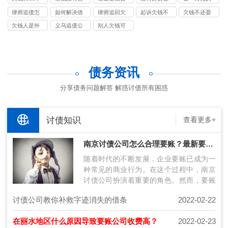
电话
我该怎么办
还可以报警
条不还怎么
司
号如何起诉
债要多少律
律师追债怎
如何解决借
律师追回欠
起诉欠钱不
欠钱不还耍
吗
办
一个人
师费
么收费
钱不还的人
款怎么收费
还的程序和
赖怎么处理
欠钱人是外
义乌追债公
别人欠钱可
费用
地的可以在
司
以异地起诉
本地起诉吗
吗
债务资讯
分享债务问题解答 解惑讨债所有困惑
讨债知识
查看更多+
南京讨债公司怎么合理要账？最新要账技术分享！
随着时代的不断发展，企业要账已成为一
种常见的商业行为。在这个过程中，南京
讨债公司扮演着重要的角色。然而，要账
过程中存在许多挑战，包括债务人的风险
讨债公司教你补救字迹消失的借条
2022-02-22
评…
在丽水地区什么原因导致要账公司收费高？
2022-02-23