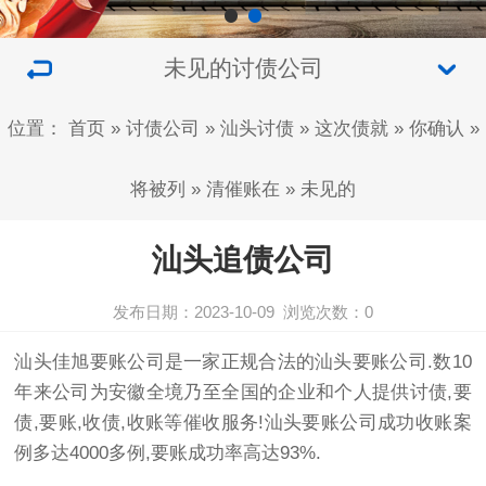
未见的讨债公司
位置：
首页
»
讨债公司
»
汕头讨债
»
这次债就
»
你确认
»
将被列
»
清催账在
»
未见的
汕头追债公司
发布日期：2023-10-09
浏览次数：
0
汕头佳旭
要账公司
是一家正规合法的汕头
要账公司
.数10
年来公司为安徽全境乃至全国的企业和个人提供
讨债
,
要
债
,要账,收债,收账等催收服务!汕头要账公司成功收账案
例多达4000多例,要账成功率高达93%.