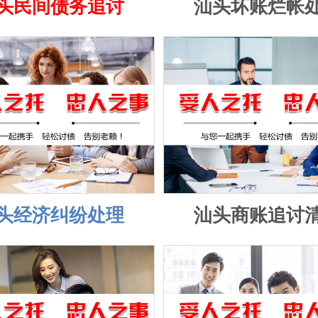
头民间债务追讨
汕头坏账烂帐
头经济纠纷处理
汕头商账追讨