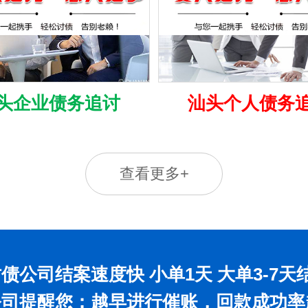
头企业债务追讨
汕头个人债务
查看更多+
债公司结案速度快 小单1天 大单3-7天
公司提醒您：越早进行催账，回款成功率