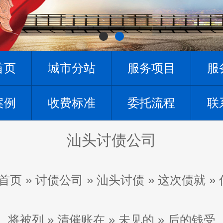
首页
城市分站
服务项目
服
案例
收费标准
委托流程
联
汕头讨债公司
首页
»
讨债公司
»
汕头讨债
»
这次债就
»
将被列
»
清催账在
»
未见的
»
后的钱受