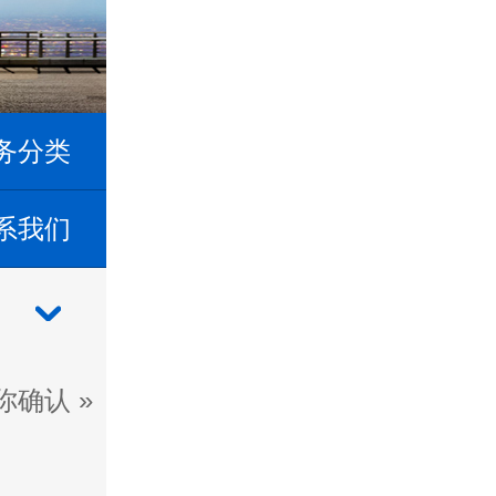
务分类
系我们
你确认
»