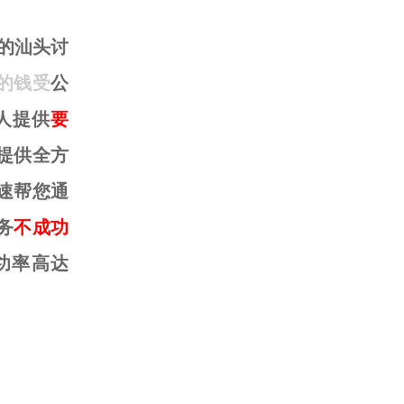
的汕头讨
的钱受
公
人提供
要
提供全方
速帮您通
务
不成功
功率高达