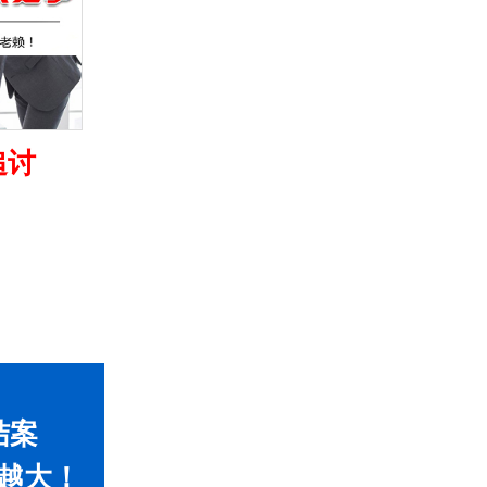
追讨
结案
越大！