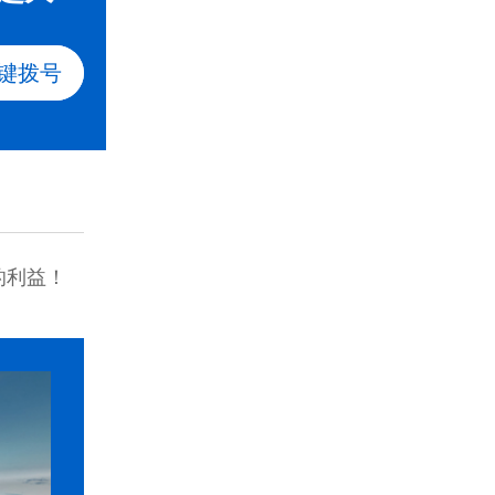
键拨号
的利益！