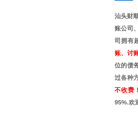
汕头财
账公司
司拥有
账、讨
位的债
过各种
不收费
95%.