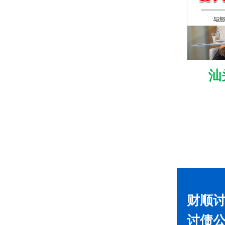
汕
财顺讨
讨债