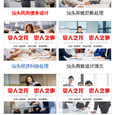
汕头民间债务追讨
汕头坏账烂帐处理
汕头经济纠纷处理
汕头商账追讨清欠