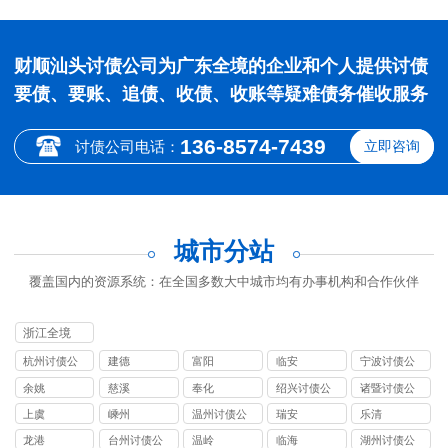
财顺汕头讨债公司为广东全境的企业和个人提供讨债
要债、要账、追债、收债、收账等疑难债务催收服务
136-8574-7439
讨债公司电话：
立即咨询
城市分站
覆盖国内的资源系统：在全国多数大中城市均有办事机构和合作伙伴
浙江全境
杭州讨债公
建德
富阳
临安
宁波讨债公
司
司
余姚
慈溪
奉化
绍兴讨债公
诸暨讨债公
司
司
上虞
嵊州
温州讨债公
瑞安
乐清
司
龙港
台州讨债公
温岭
临海
湖州讨债公