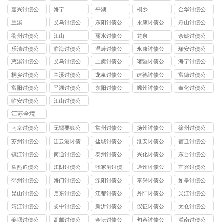
司
司
嘉兴讨债公
海宁
平湖
桐乡
金华讨债公
司
司
兰溪
义乌讨债公
东阳讨债公
永康讨债公
舟山讨债公
司
司
司
司
衢州讨债公
江山
丽水讨债公
龙泉
余姚讨债公
司
司
司
乐清讨债公
临海讨债公
温岭讨债公
永康讨债公
瑞安讨债公
司
司
司
司
司
慈溪讨债公
义乌讨债公
上虞讨债公
诸暨讨债公
海宁讨债公
司
司
司
司
司
桐乡讨债公
兰溪讨债公
龙泉讨债公
建德讨债公
富德讨债公
司
司
司
司
司
富阳讨债公
平湖讨债公
东阳讨债公
嵊州讨债公
奉化讨债公
司
司
司
司
司
临安讨债公
江山讨债公
司
司
江苏全境
南京讨债公
无锡要账公
常州讨债公
扬州讨债公
徐州讨债公
司
司
司
司
司
苏州讨债公
连云港讨债
盐城讨债公
淮安讨债公
宿迁讨债公
司
公司
司
司
司
镇江讨债公
南通讨债公
泰州讨债公
兴化讨债公
东台讨债公
司
司
司
司
司
常熟追债公
江阴讨债公
张家港讨债
通州讨债公
宜兴讨债公
司
司
公司
司
司
邳州讨债公
海门讨债公
溧阳讨债公
泰兴讨债公
如皋讨债公
司
司
司
司
司
昆山讨债公
启东讨债公
江都讨债公
丹阳讨债公
吴江讨债公
司
司
司
司
司
靖江讨债公
扬中讨债公
新沂讨债公
仪征讨债公
太仓讨债公
司
司
司
司
司
姜堰讨债公
高邮讨债公
金坛讨债公
句容讨债公
灌南讨债公