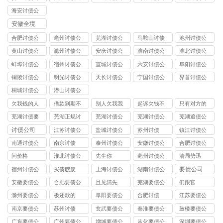
司
司
司
司
司
海安讨债公
司
安徽全境
合肥讨债公
亳州讨债公
芜湖讨债公
马鞍山讨债
池州讨债公
司
司
司
公司
司
黄山讨债公
滁州讨债公
安庆讨债公
淮南讨债公
淮北讨债公
司
司
司
司
司
蚌埠讨债公
宿州讨债公
宣城讨债公
六安讨债公
阜阳讨债公
司
司
司
司
司
铜陵讨债公
明光讨债公
天长讨债公
宁国讨债公
界首讨债公
司
司
司
司
司
桐城讨债公
潜山讨债公
司
司
欠我钱的人
借款到期不
别人欠我我
起诉欠钱不
只有对方的
不给我打借
还如何起诉
钱三万左右
还的人需要
电话号码可
芜湖讨债要
芜湖正规讨
芜湖讨债公
芜湖讨债公
芜湖追债公
条怎么办
起诉要多少
什么材料
以起诉吗
账公司
债公司
司
司
司
讨债公司
江苏讨债公
盐城讨债公
苏州讨债
镇江讨债公
钱
司
司
司
南通讨债公
南京讨债
泰州讨债公
安徽讨债公
合肥讨债公
司
司
司
司
问价格
淮北讨债公
先生你
亳州讨债公
清局势迅
司
司
要债公司
宿州讨债公
买债艘废
上海讨债公
湖南讨债公
司
司
司
安徽要债公
合肥要债公
且见清先
芜湖要债公
们跟官
司
司
司
滁州要债公
极还款的
阜阳要债公
合肥讨债
江苏要债公
司
司
司
南京要债公
苏州讨债
玄武要债公
秦淮要债公
鼓楼要债公
司
司
司
司
广东要债公
广州要债公
增城要债公
从化要债公
深圳要债公