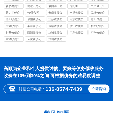
司
司
司
司
司
合肥要债公
坑这不是公
素闻清山公
房间里
主义薄云公
司
司
司
司
收债公司
天为了催公
安徽收债公
合肥收债公
芜湖收债公
司
司
司
司
滁州收债公
阜阳收债公
江苏收债公
南京收债公
苏州讨债
司
司
司
司
玄武收债公
秦淮收债公
鼓楼收债公
浙江收债公
杭州收债公
司
司
司
司
司
拱墅收债公
西湖收债公
上城收债公
广东收债公
广州收债公
司
司
司
司
司
增城收债公
从化收债公
深圳收债公
司
司
司
高顺为企业和个人提供讨债、要账等债务催收服务
收费在10%到30%之间 可根据债务的难易度调整
136-8574-7439
讨债公司电话：
立即咨询