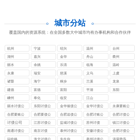
城市分站
覆盖国内的资源系统：在全国多数大中城市均有办事机构和合作伙伴
杭州
宁波
绍兴
温州
台州
湖州
嘉兴
金华
舟山
衢州
丽水
余姚
乐清
临海
温岭
永康
瑞安
慈溪
义乌
上虞
诸暨
海宁
桐乡
兰溪
龙泉
建德
富德
富阳
平湖
东阳
嵊州
奉化
临安
江山
丽水讨债公
东阳讨债公
金华催债公
金华讨债公
永康要账公
司
司
司
司
司
合肥要账公
合肥要债公
合肥追债公
合肥讨账公
合肥讨债公
司
司
司
司
司
讨债公司
江苏讨债公
盐城讨债公
苏州讨债
镇江讨债公
司
司
司
南通讨债公
南京讨债
泰州讨债公
安徽讨债公
合肥讨债公
司
司
司
司
问价格
淮北讨债公
先生你
亳州讨债公
清局势迅