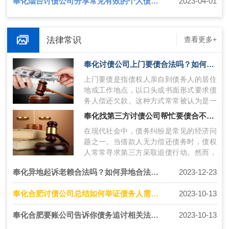
奉化烟台讨债公司分享常见有效的个人债务追讨手段有哪些
2023-04-01
法律常识
查看更多+
奉化讨债公司上门要债合法吗？如何合法讨债？
上门要债是指债权人亲自到债务人的居住
地或工作地点，以口头或书面形式要求债
务人偿还欠款。这种方式常常被认为是一
种强迫手段，引发争议。在法律层面上，
奉化找第三方讨债公司帮忙要债合不合法呢？如何合法讨债？
上…
在现代社会中，债务纠纷是常见的经济问
题之一。当借款人无力偿还债务时，债权
人常常寻求第三方采取追债行动。然而，
第三方要债的合法性备受争议。一. 第三
奉化异地起诉老赖合法吗？如何异地合法追债
2023-12-23
方…
奉化合肥讨债公司总结如何举证债务人需要通过哪些途径？
2023-10-13
奉化合肥要账公司告诉你债务追讨相关法律方式有哪些？
2023-10-13