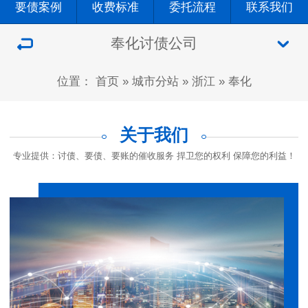
要债案例
收费标准
委托流程
联系我们
奉化讨债公司
位置：
首页
»
城市分站
»
浙江
»
奉化
关于我们
专业提供：讨债、要债、要账的催收服务 捍卫您的权利 保障您的利益！