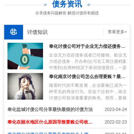
债务资讯
分享债务问题解答 解惑讨债所有困惑
讨债知识
查看更多+
奉化讨债公司对于企业无力偿还债务时可以采取哪些对策？
企业无力偿还债务或者已经撤销、歇业无
力偿还债务，开办单位(可在工商注册档案
中查到)在两种情况下承担偿债责任，一是
该企业不具备法人条件的，开办单位应
奉化南京讨债公司怎么合理要账？最新要账技术分享！
承…
随着时代的不断发展，企业要账已成为一
种常见的商业行为。在这个过程中，南京
讨债公司扮演着重要的角色。然而，要账
过程中存在许多挑战，包括债务人的风险
奉化盐城讨债公司分享最快最狠的讨债方法
2023-04-24
评…
奉化在丽水地区什么原因导致要账公司收费高？
2022-02-23