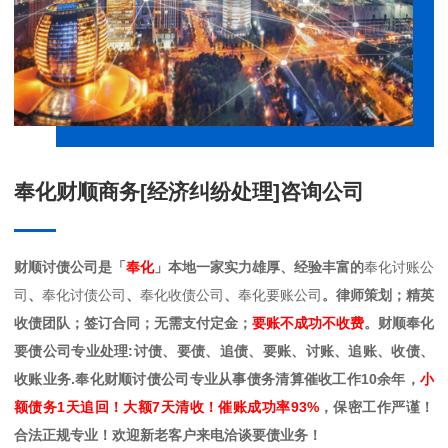
奉化财顺商务[经济纠纷处理]咨询公司
财顺讨债公司是「
奉化
」本地一家实力雄厚、经验丰富的
奉化讨账公
司
、
奉化讨债公司
、
奉化收债公司
、
奉化要账公司
。律师策划；精英
收债团队；签订合同；无需支付定金；
要账不成功不收费
。财顺奉化
要债公司专业处理:讨债、要债、追债、要账、讨账、追账、收债、
收账业务.奉化财顺讨债公司专业从事债务清算催收工作10余年，
小
额债务1天追回！大额7天清收！催账成功率93%
，保密工作严谨！
合法正规专业！欢迎新老客户来电洽谈要债业务！