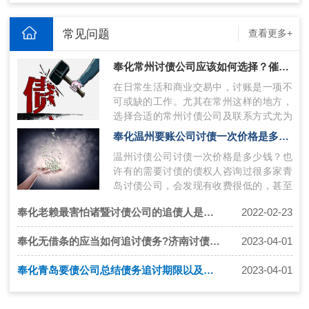
常见问题
查看更多+
奉化常州讨债公司应该如何选择？催债公司联系方式获得技巧
在日常生活和商业交易中，讨账是一项不
可或缺的工作。尤其在常州这样的地方，
选择合适的常州讨债公司及联系方式尤为
关键。本文将探讨在常州讨账过程中如何
奉化温州要账公司讨债一次价格是多少钱？收费标准？
选…
温州讨债公司讨债一次价格是多少钱？也
许有的需要讨债的债权人咨询过很多家青
岛讨债公司，会发现有收费很低的，甚至
低过15%收费，遇到这种收费的，百分百
奉化老赖最害怕诸暨讨债公司的追债人是什么样？
2022-02-23
是…
奉化无借条的应当如何追讨债务?济南讨债公司怎么收费
2023-04-01
奉化青岛要债公司总结债务追讨期限以及应注意的问题有哪些
2023-04-01