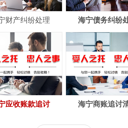
宁财产纠纷处理
海宁债务纠纷
宁应收账款追讨
海宁商账追讨