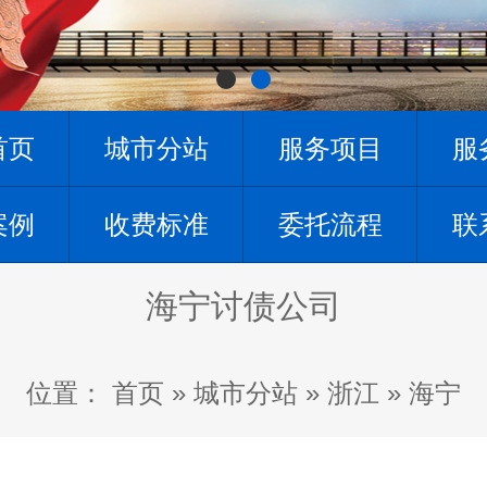
首页
城市分站
服务项目
服
案例
收费标准
委托流程
联
海宁讨债公司
位置：
首页
»
城市分站
»
浙江
»
海宁