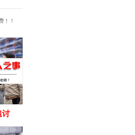
费！！
追讨