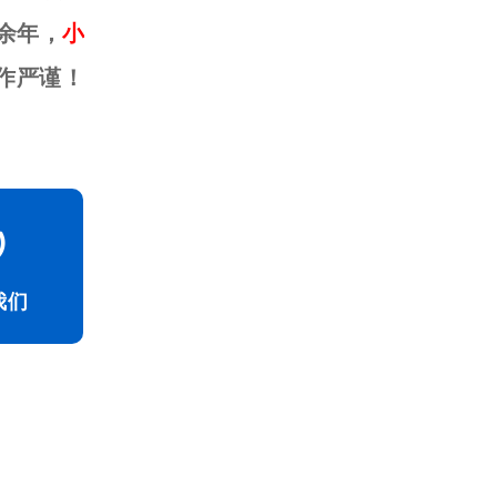
余年，
小
作严谨！
我们