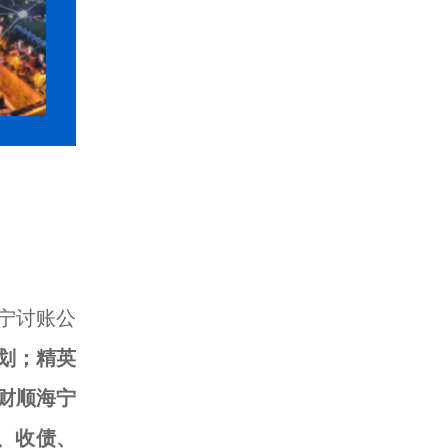
宁讨账公
划；精英
财顺海宁
、收债、