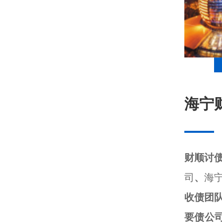
海宁
财顺讨
司
、
海
收债团
要债公