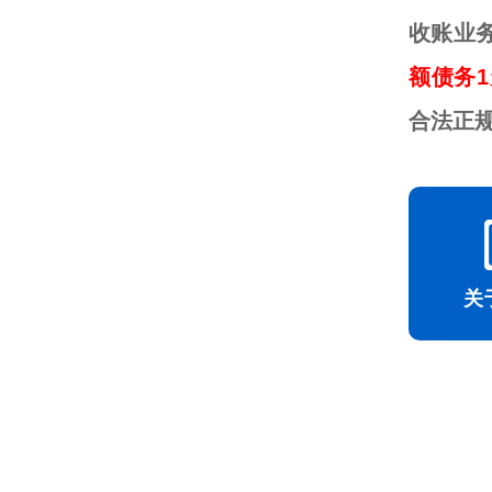
收账业
额债务1
合法正
关