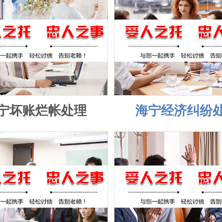
宁坏账烂帐处理
海宁经济纠纷