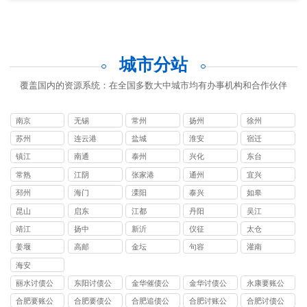
城市分站
覆盖国内的资源系统：在全国多数大中城市均有办事机构和合作伙伴
南京
无锡
常州
扬州
徐州
苏州
连云港
盐城
淮安
宿迁
镇江
南通
泰州
兴化
东台
常熟
江阴
张家港
通州
宜兴
邳州
海门
溧阳
泰兴
如皋
昆山
启东
江都
丹阳
吴江
靖江
扬中
新沂
仪征
太仓
姜堰
高邮
金坛
句容
灌南
海安
丽水讨债公
东阳讨债公
金华催债公
金华讨债公
永康要账公
司
司
司
司
司
合肥要账公
合肥要债公
合肥追债公
合肥讨账公
合肥讨债公