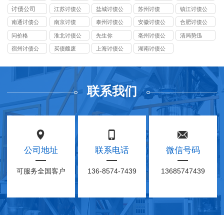
司
司
司
司
司
讨债公司
江苏讨债公
盐城讨债公
苏州讨债
镇江讨债公
司
司
司
南通讨债公
南京讨债
泰州讨债公
安徽讨债公
合肥讨债公
司
司
司
司
问价格
淮北讨债公
先生你
亳州讨债公
清局势迅
司
司
宿州讨债公
买债艘废
上海讨债公
湖南讨债公
司
司
司
联系我们
公司地址
联系电话
微信号码
可服务全国客户
136-8574-7439
13685747439