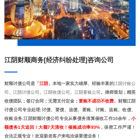
江阴财顺商务[经济纠纷处理]咨询公司
财顺讨债公司是「
江阴
」本地一家实力雄厚、经验丰富的
江阴讨账公
司
、
江阴讨债公司
、
江阴收债公司
、
江阴要账公司
。律师策划；精英
收债团队；签订合同；无需支付定金；
要账不成功不收费
。财顺江阴
讨债公司专业处理:讨债、要债、追债、要账、讨账、追账、收债、
收账业务.江阴财顺讨债公司专业从事债务清算催收工作10余年，
小
额债务1天追回！大额7天清收！催账成功率93%
，保密工作严谨！
合法正规专业！欢迎新老客户来电洽谈要债业务！