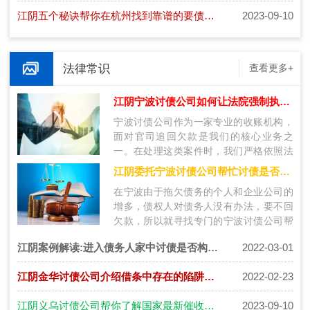
江阴五个秘诀帮你在杭州找到靠谱的要债公司
2023-09-10
法律常识
查看更多+
江阴宁波讨债公司如何让法院强制执行追回欠款
宁波讨债公司作为一家专业的收账机构，
面对官司追回欠款是我们的核心业务之
一。在处理这类案件时，我们严格依照法
律规定，采取相应措施，通过法院的强制
江阴委托宁波讨债公司帮忙讨债是否合法
执行…
在宁波由于拖欠债务的个人和企业公司的
增多，债权人对债务人没有办法，要不回
欠款，所以就寻找专门的宁波讨债公司帮
忙讨要债务，那么讨债公司的存在是合法
江阴案例解读:进入债务人家中讨债是否构成犯罪呢
2022-03-01
的…
江阴金华讨债公司介绍借条中存在的陷阱有哪些？
2022-02-23
江阴义乌讨债公司帮你了解国家最新催收政策做到法治意识更强！
2023-09-10