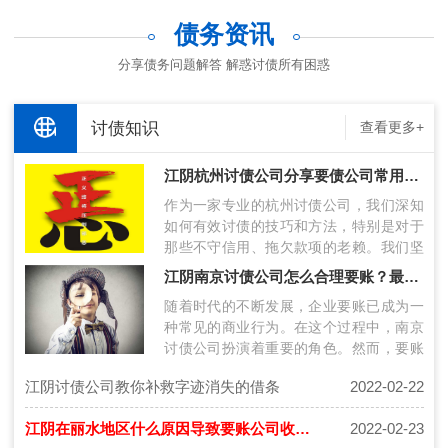
债务资讯
分享债务问题解答 解惑讨债所有困惑
讨债知识
查看更多+
江阴杭州讨债公司分享要债公司常用讨债方法
作为一家专业的杭州讨债公司，我们深知
如何有效讨债的技巧和方法，特别是对于
那些不守信用、拖欠款项的老赖。我们坚
持以合法方式进行追债，以实现客户的收
江阴南京讨债公司怎么合理要账？最新要账技术分享！
账…
随着时代的不断发展，企业要账已成为一
种常见的商业行为。在这个过程中，南京
讨债公司扮演着重要的角色。然而，要账
过程中存在许多挑战，包括债务人的风险
江阴讨债公司教你补救字迹消失的借条
2022-02-22
评…
江阴在丽水地区什么原因导致要账公司收费高？
2022-02-23