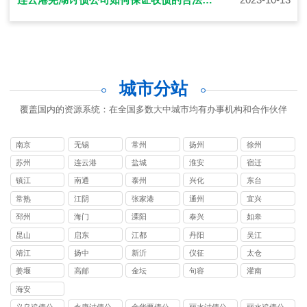
城市分站
覆盖国内的资源系统：在全国多数大中城市均有办事机构和合作伙伴
南京
无锡
常州
扬州
徐州
苏州
连云港
盐城
淮安
宿迁
镇江
南通
泰州
兴化
东台
常熟
江阴
张家港
通州
宜兴
邳州
海门
溧阳
泰兴
如皋
昆山
启东
江都
丹阳
吴江
靖江
扬中
新沂
仪征
太仓
姜堰
高邮
金坛
句容
灌南
海安