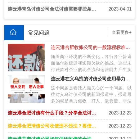
连云港青岛讨债公司合法讨债需要哪些条件？
2023-04-01
常见问题
查看更多+
连云港合肥收账公司的一般流程标准是什么？
随着商业环境的不断变化，各行各业普遍
面临付款延迟和逾期欠款的挑战。这些未
付账款对企业的现金流和运营能力产生负
面影响。为了应对这个问题，合肥范围内
连云港在义乌找的讨债公司使用暴力会牵连到自己吗
的…
这个问题是委托人最关心的一个问题。以
往对义乌讨债公司的新闻报道中，报道最
多的就是暴力催收，打人、泼粪便、非法
拘禁...... 委托人最担心的就是如果发生…
连云港合肥讨债有什么手段？分享合法讨债要账秘诀！
2023-12-23
连云港合肥清债公司收债违不违法？要债公司怎么收费？
2023-12-23
连云港芜湖讨债公司如何保证收债的合法性和安全性
2023-10-13