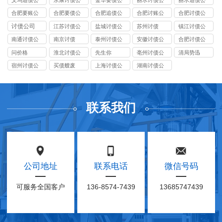
义乌追债公
永康讨债公
金华要债公
丽水讨债公
丽水追债公
司
司
司
司
司
合肥要账公
合肥要债公
合肥追债公
合肥讨账公
合肥讨债公
司
司
司
司
司
讨债公司
江苏讨债公
盐城讨债公
苏州讨债
镇江讨债公
司
司
司
南通讨债公
南京讨债
泰州讨债公
安徽讨债公
合肥讨债公
司
司
司
司
问价格
淮北讨债公
先生你
亳州讨债公
清局势迅
司
司
宿州讨债公
买债艘废
上海讨债公
湖南讨债公
司
司
司
联系我们
公司地址
联系电话
微信号码
可服务全国客户
136-8574-7439
13685747439