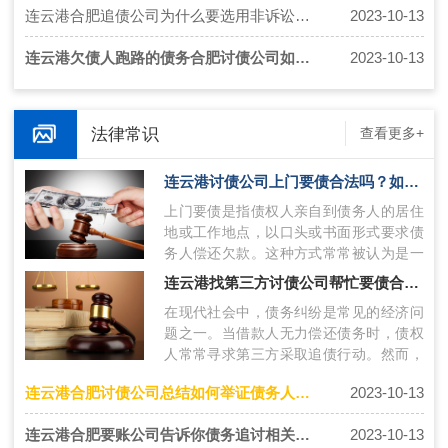
连云港合肥追债公司为什么要选用非诉讼的催收方法？
2023-10-13
连云港欠债人跑路的债务合肥讨债公司如何追回欠款？
2023-10-13
法律常识
查看更多+
连云港讨债公司上门要债合法吗？如何合法讨债？
上门要债是指债权人亲自到债务人的居住
地或工作地点，以口头或书面形式要求债
务人偿还欠款。这种方式常常被认为是一
种强迫手段，引发争议。在法律层面上，
连云港找第三方讨债公司帮忙要债合不合法呢？如何合法讨债？
上…
在现代社会中，债务纠纷是常见的经济问
题之一。当借款人无力偿还债务时，债权
人常常寻求第三方采取追债行动。然而，
第三方要债的合法性备受争议。一. 第三
连云港合肥讨债公司总结如何举证债务人需要通过哪些途径？
2023-10-13
方…
连云港合肥要账公司告诉你债务追讨相关法律方式有哪些？
2023-10-13