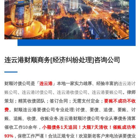
连云港财顺商务[经济纠纷处理]咨询公司
财顺讨债公司是「
连云港
」本地一家实力雄厚、经验丰富的
连云港讨
账公司
、
连云港讨债公司
、
连云港收债公司
、
连云港要账公司
。律师
策划；精英收债团队；签订合同；无需支付定金；
要账不成功不收
费
。财顺连云港要债公司专业处理:讨债、要债、追债、要账、讨
账、追账、收债、收账业务.连云港财顺讨债公司专业从事债务清算
催收工作10余年，
小额债务1天追回！大额7天清收！催账成功率
93%
，保密工作严谨！合法正规专业！欢迎新老客户来电洽谈要债业