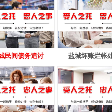
城民间债务追讨
盐城坏账烂帐