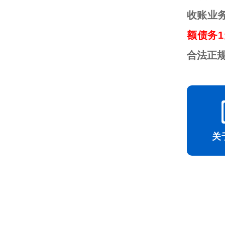
收账业
额债务1
合法正
关