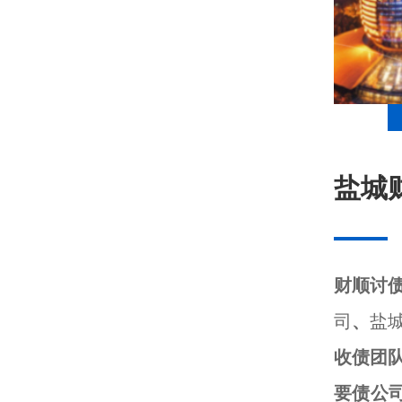
盐城
财顺讨
司
、
盐
收债团
要债公