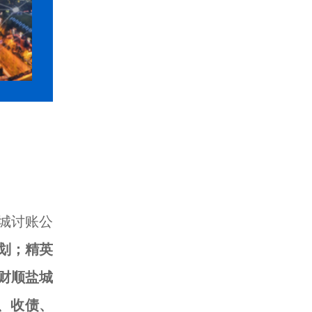
城讨账公
划；精英
财顺盐城
、收债、