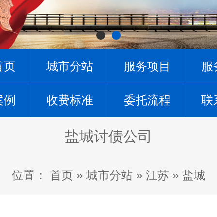
首页
城市分站
服务项目
服
案例
收费标准
委托流程
联
盐城讨债公司
位置：
首页
»
城市分站
»
江苏
»
盐城