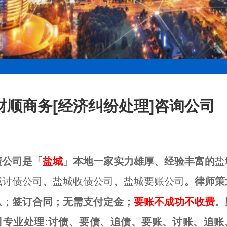
财顺商务[经济纠纷处理]咨询公司
债公司是「
盐城
」本地一家实力雄厚、经验丰富的
盐
城讨债公司
、
盐城收债公司
、
盐城要账公司
。律师策
队；签订合同；无需支付定金；
要账不成功不收费
。
司专业处理:讨债、要债、追债、要账、讨账、追账