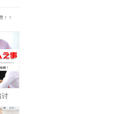
费！！
追讨