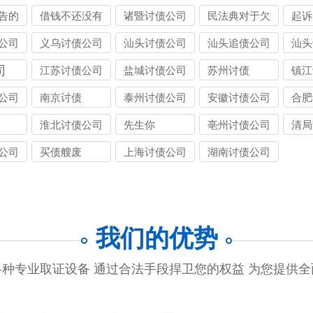
告的
借钱不还没有
诸暨讨债公司
民法典对于欠
起诉
如何
借条算诈骗吗
钱不还的人怎
多少
公司
义乌讨债公司
汕头讨债公司
汕头追债公司
汕头
么处理
司
江苏讨债公司
盐城讨债公司
苏州讨债
镇江
公司
南京讨债
泰州讨债公司
安徽讨债公司
合肥
淮北讨债公司
先生你
亳州讨债公司
清局
公司
买债艘废
上海讨债公司
湖南讨债公司
我们的优势
种专业取证设备 通过合法手段捍卫您的权益 为您提供