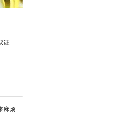
取证
来麻烦