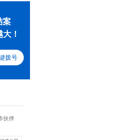
结案
越大！
键拨号
作伙伴