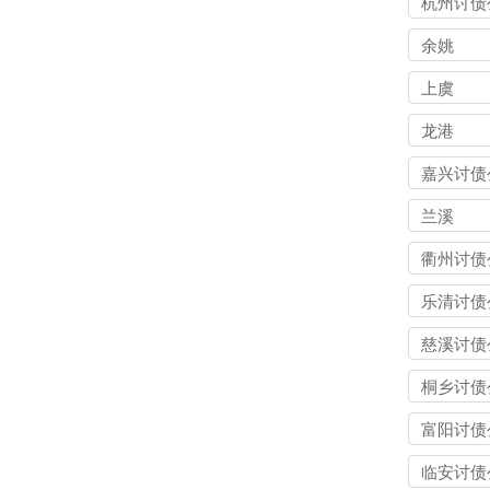
杭州讨债
余姚
上虞
龙港
嘉兴讨债
兰溪
衢州讨债
乐清讨债
慈溪讨债
桐乡讨债
富阳讨债
临安讨债