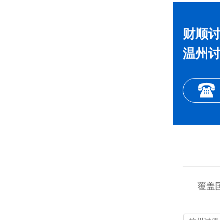
财顺讨
温州讨
覆盖