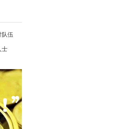
讨队伍
人士