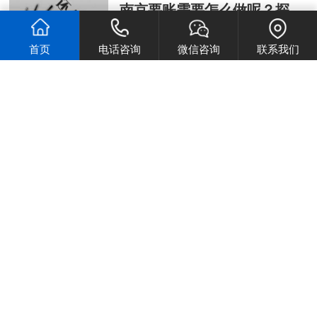
南京要账需要怎么做呢？探讨南京
随着城市的发展和人口的增加，要账工
作变得尤为重要。有效地要账不仅能…
首页
电话咨询
微信咨询
联系我们
时间：2024-01-27
合肥
要账公司
佳旭合肥要账公司是一家合法从业10年
的老牌合肥要账公司.面向「合肥」…
时间：2023-12-23
芜湖讨债
要账公司
芜湖佳旭讨债公司专业从事债务电话追
讨业务.服务范围:正规讨债要债追债…
时间：2023-10-24
宁波
要账公司
宁波佳旭讨债公司是一家拥有数十年的