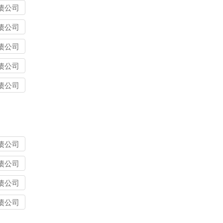
债公司
债公司
债公司
债公司
债公司
债公司
债公司
债公司
债公司