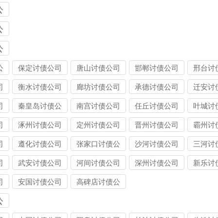
公
公
公
公
保定讨债公司
唐山讨债公司
邯郸讨债公司
邢台讨
司
衡水讨债公司
廊坊讨债公司
承德讨债公司
迁安讨
司
秦皇岛讨债公
南宫讨债公司
任丘讨债公司
叶城讨
司
司
涿州讨债公司
定州讨债公司
晋州讨债公司
霸州讨
司
遵化讨债公司
张家口讨债公
沙河讨债公司
三河讨
司
司
武安讨债公司
河间讨债公司
深州讨债公司
新乐讨
司
安国讨债公司
高碑店讨债公
司
公