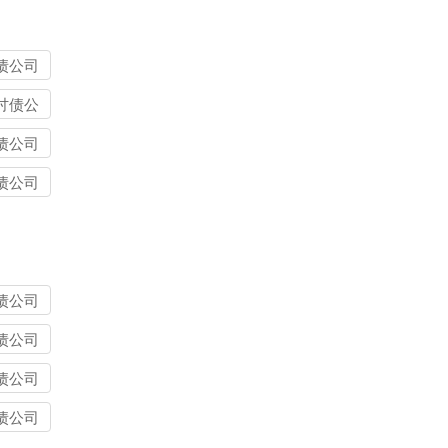
债公司
讨债公
债公司
债公司
债公司
债公司
债公司
债公司