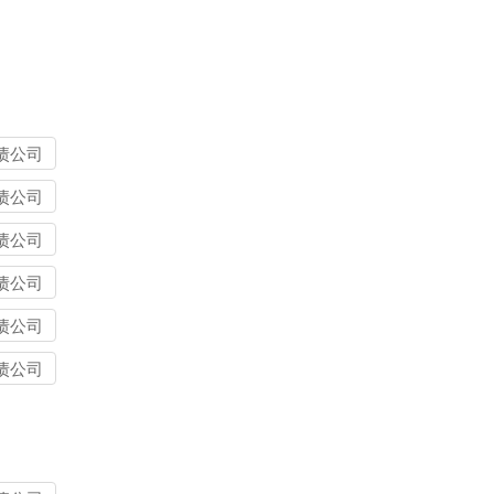
债公司
债公司
债公司
债公司
债公司
债公司