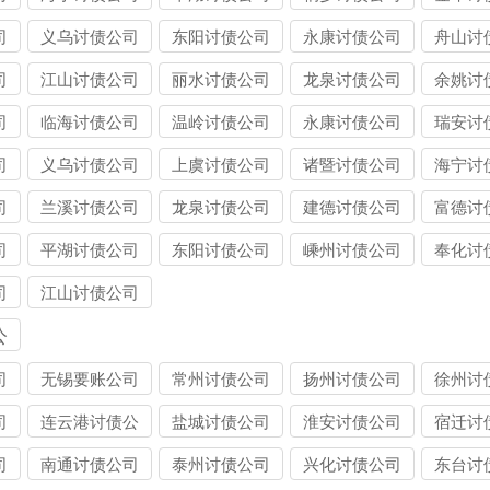
司
义乌讨债公司
东阳讨债公司
永康讨债公司
舟山讨
司
江山讨债公司
丽水讨债公司
龙泉讨债公司
余姚讨
司
临海讨债公司
温岭讨债公司
永康讨债公司
瑞安讨
司
义乌讨债公司
上虞讨债公司
诸暨讨债公司
海宁讨
司
兰溪讨债公司
龙泉讨债公司
建德讨债公司
富德讨
司
平湖讨债公司
东阳讨债公司
嵊州讨债公司
奉化讨
司
江山讨债公司
公
司
无锡要账公司
常州讨债公司
扬州讨债公司
徐州讨
司
连云港讨债公
盐城讨债公司
淮安讨债公司
宿迁讨
司
司
南通讨债公司
泰州讨债公司
兴化讨债公司
东台讨