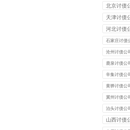
北京讨债
司
天津讨债
司
河北讨债
司
石家庄讨债
司
沧州讨债公
鹿泉讨债公
辛集讨债公
黄骅讨债公
冀州讨债公
泊头讨债公
山西讨债
司