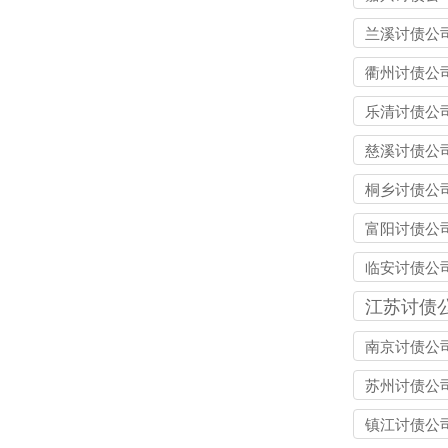
兰溪讨债公
衢州讨债公
乐清讨债公
慈溪讨债公
桐乡讨债公
富阳讨债公
临安讨债公
江苏讨债
司
南京讨债公
苏州讨债公
镇江讨债公