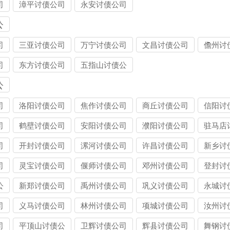
司
漳平讨债公司
永安讨债公司
公
司
三亚讨债公司
万宁讨债公司
文昌讨债公司
儋州讨
司
东方讨债公司
五指山讨债公
司
公
司
洛阳讨债公司
焦作讨债公司
商丘讨债公司
信阳讨
司
鹤壁讨债公司
安阳讨债公司
濮阳讨债公司
驻马店
司
司
开封讨债公司
漯河讨债公司
许昌讨债公司
新乡讨
司
灵宝讨债公司
偃师讨债公司
邓州讨债公司
登封讨
公
新郑讨债公司
禹州讨债公司
巩义讨债公司
永城讨
司
义马讨债公司
林州讨债公司
项城讨债公司
汝州讨
司
平顶山讨债公
卫辉讨债公司
辉县讨债公司
舞钢讨