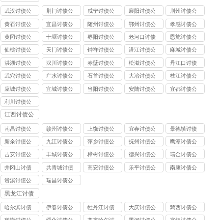
司
武汉讨债公
荆门讨债公
咸宁讨债公
襄阳讨债公
荆州讨债公
司
司
司
司
司
黄石讨债公
宜昌讨债公
随州讨债公
鄂州讨债公
孝感讨债公
司
司
司
司
司
黄冈讨债公
十堰讨债公
枣阳讨债公
老河口讨债
恩施讨债公
司
司
司
公司
司
仙桃讨债公
天门讨债公
钟祥讨债公
潜江讨债公
麻城讨债公
司
司
司
司
司
洪湖讨债公
汉川讨债公
赤壁讨债公
松滋讨债公
丹江口讨债
司
司
司
司
公司
武穴讨债公
广水讨债公
石首讨债公
大冶讨债公
枝江讨债公
司
司
司
司
司
应城讨债公
宜城讨债公
当阳讨债公
安陆讨债公
宜都讨债公
司
司
司
司
司
利川讨债公
司
江西讨债公
司
南昌讨债公
赣州讨债公
上饶讨债公
宜春讨债公
景德镇讨债
司
司
司
司
公司
新余讨债公
九江讨债公
萍乡讨债公
抚州讨债公
鹰潭讨债公
司
司
司
司
司
吉安讨债公
丰城讨债公
樟树讨债公
德兴讨债公
瑞金讨债公
司
司
司
司
司
井冈山讨债
共青城讨债
高安讨债公
乐平讨债公
南康讨债公
公司
公司
司
司
司
贵溪讨债公
瑞昌讨债公
司
司
黑龙江讨债
公司
哈尔滨讨债
伊春讨债公
牡丹江讨债
大庆讨债公
鸡西讨债公
公司
司
公司
司
司