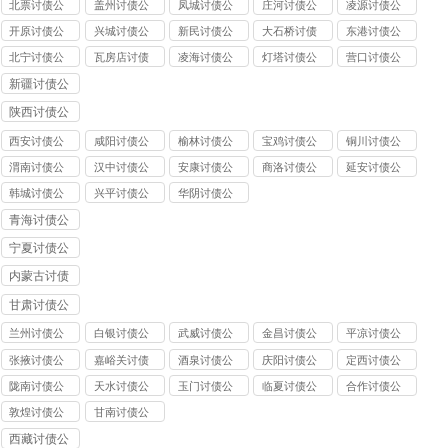
北票讨债公
盖州讨债公
凤城讨债公
庄河讨债公
凌源讨债公
司
司
司
司
司
开原讨债公
兴城讨债公
新民讨债公
大石桥讨债
东港讨债公
司
司
司
公司
司
北宁讨债公
瓦房店讨债
凌海讨债公
灯塔讨债公
营口讨债公
司
公司
司
司
司
新疆讨债公
司
陕西讨债公
司
西安讨债公
咸阳讨债公
榆林讨债公
宝鸡讨债公
铜川讨债公
司
司
司
司
司
渭南讨债公
汉中讨债公
安康讨债公
商洛讨债公
延安讨债公
司
司
司
司
司
韩城讨债公
兴平讨债公
华阴讨债公
司
司
司
青海讨债公
司
宁夏讨债公
司
内蒙古讨债
公司
甘肃讨债公
司
兰州讨债公
白银讨债公
武威讨债公
金昌讨债公
平凉讨债公
司
司
司
司
司
张掖讨债公
嘉峪关讨债
酒泉讨债公
庆阳讨债公
定西讨债公
司
公司
司
司
司
陇南讨债公
天水讨债公
玉门讨债公
临夏讨债公
合作讨债公
司
司
司
司
司
敦煌讨债公
甘南讨债公
司
司
西藏讨债公