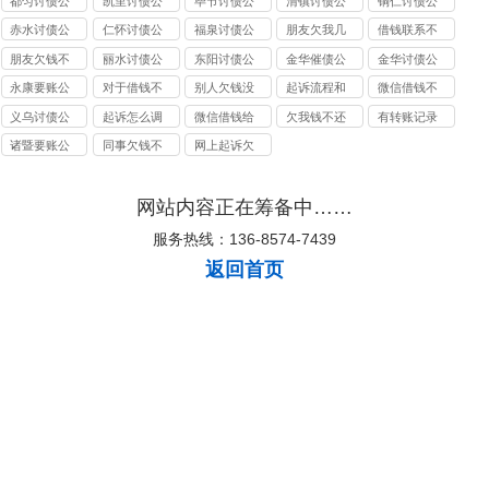
都匀讨债公
凯里讨债公
毕节讨债公
清镇讨债公
铜仁讨债公
司
司
司
司
司
赤水讨债公
仁怀讨债公
福泉讨债公
朋友欠我几
借钱联系不
司
司
司
千块钱起诉
到人怎么办
朋友欠钱不
丽水讨债公
东阳讨债公
金华催债公
金华讨债公
要多久能得
还可以报警
司
司
司
司
永康要账公
对于借钱不
别人欠钱没
起诉流程和
微信借钱不
到钱
处理吗
司
还的人怎么
有钱还怎么
费用欠钱不
还怎么要回
义乌讨债公
起诉怎么调
微信借钱给
欠我钱不还
有转账记录
解决
办
还
来
司
取对方身份
朋友不还可
可以报警吗
可以把钱要
诸暨要账公
同事欠钱不
网上起诉欠
证信息
以起诉吗
回来吗
司
还属于诈骗
钱不还去哪
吗
里起诉
网站内容正在筹备中……
服务热线：136-8574-7439
返回首页