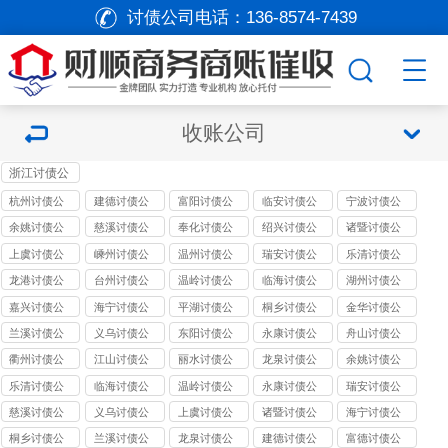
讨债公司电话：
136-8574-7439
收账公司
浙江讨债公
司
杭州讨债公
建德讨债公
富阳讨债公
临安讨债公
宁波讨债公
司
司
司
司
司
余姚讨债公
慈溪讨债公
奉化讨债公
绍兴讨债公
诸暨讨债公
司
司
司
司
司
上虞讨债公
嵊州讨债公
温州讨债公
瑞安讨债公
乐清讨债公
司
司
司
司
司
龙港讨债公
台州讨债公
温岭讨债公
临海讨债公
湖州讨债公
司
司
司
司
司
嘉兴讨债公
海宁讨债公
平湖讨债公
桐乡讨债公
金华讨债公
司
司
司
司
司
兰溪讨债公
义乌讨债公
东阳讨债公
永康讨债公
舟山讨债公
司
司
司
司
司
衢州讨债公
江山讨债公
丽水讨债公
龙泉讨债公
余姚讨债公
司
司
司
司
司
乐清讨债公
临海讨债公
温岭讨债公
永康讨债公
瑞安讨债公
司
司
司
司
司
慈溪讨债公
义乌讨债公
上虞讨债公
诸暨讨债公
海宁讨债公
司
司
司
司
司
桐乡讨债公
兰溪讨债公
龙泉讨债公
建德讨债公
富德讨债公