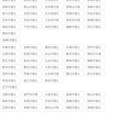
鹤岗讨债公
绥化讨债公
齐齐哈尔讨
黑河讨债公
富锦讨债公
司
司
债公司
司
司
虎林讨债公
密山讨债公
佳木斯讨债
双鸭山讨债
海林讨债公
司
司
公司
公司
司
铁力讨债公
北安讨债公
五大连池讨
阿城讨债公
尚志讨债公
司
司
债公司
司
司
五常讨债公
安达讨债公
七台河讨债
绥芬河讨债
双城讨债公
司
司
公司
公司
司
海伦讨债公
宁安讨债公
讷河讨债公
穆棱讨债公
同江讨债公
司
司
司
司
司
肇东讨债公
司
吉林讨债公
司
长春讨债公
吉林讨债公
通化讨债公
白城讨债公
四平讨债公
司
司
司
司
司
辽源讨债公
松原讨债公
白山讨债公
集安讨债公
梅河口讨债
司
司
司
司
公司
双辽讨债公
延吉讨债公
九台讨债公
桦甸讨债公
榆树讨债公
司
司
司
司
司
蛟河讨债公
磐石讨债公
大安讨债公
德惠讨债公
洮南讨债公
司
司
司
司
司
龙井讨债公
珲春讨债公
公主岭讨债
图们讨债公
舒兰讨债公
司
司
公司
司
司
和龙讨债公
临江讨债公
敦化讨债公
司
司
司
辽宁讨债公
司
沈阳讨债公
葫芦岛讨债
大连讨债公
盘锦讨债公
鞍山讨债公
司
公司
司
司
司
铁岭讨债公
本溪讨债公
丹东讨债公
抚顺讨债公
锦州讨债公
司
司
司
司
司
辽阳讨债公
阜新讨债公
调兵山讨债
朝阳讨债公
海城讨债公
司
司
公司
司
司