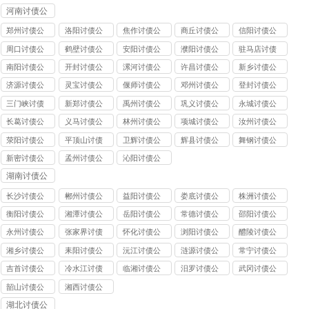
司
司
公司
河南讨债公
司
郑州讨债公
洛阳讨债公
焦作讨债公
商丘讨债公
信阳讨债公
司
司
司
司
司
周口讨债公
鹤壁讨债公
安阳讨债公
濮阳讨债公
驻马店讨债
司
司
司
司
公司
南阳讨债公
开封讨债公
漯河讨债公
许昌讨债公
新乡讨债公
司
司
司
司
司
济源讨债公
灵宝讨债公
偃师讨债公
邓州讨债公
登封讨债公
司
司
司
司
司
三门峡讨债
新郑讨债公
禹州讨债公
巩义讨债公
永城讨债公
公司
司
司
司
司
长葛讨债公
义马讨债公
林州讨债公
项城讨债公
汝州讨债公
司
司
司
司
司
荥阳讨债公
平顶山讨债
卫辉讨债公
辉县讨债公
舞钢讨债公
司
公司
司
司
司
新密讨债公
孟州讨债公
沁阳讨债公
司
司
司
湖南讨债公
司
长沙讨债公
郴州讨债公
益阳讨债公
娄底讨债公
株洲讨债公
司
司
司
司
司
衡阳讨债公
湘潭讨债公
岳阳讨债公
常德讨债公
邵阳讨债公
司
司
司
司
司
永州讨债公
张家界讨债
怀化讨债公
浏阳讨债公
醴陵讨债公
司
公司
司
司
司
湘乡讨债公
耒阳讨债公
沅江讨债公
涟源讨债公
常宁讨债公
司
司
司
司
司
吉首讨债公
冷水江讨债
临湘讨债公
汨罗讨债公
武冈讨债公
司
公司
司
司
司
韶山讨债公
湘西讨债公
司
司
湖北讨债公