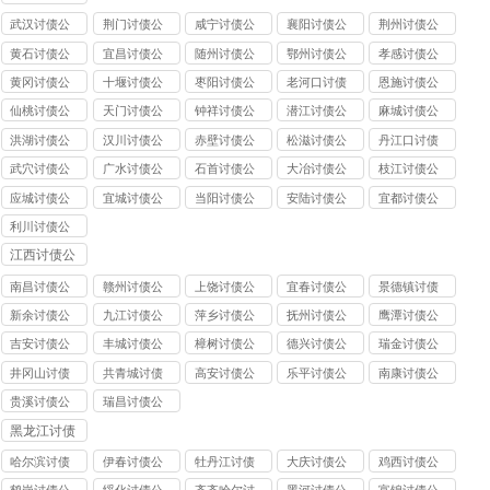
司
武汉讨债公
荆门讨债公
咸宁讨债公
襄阳讨债公
荆州讨债公
司
司
司
司
司
黄石讨债公
宜昌讨债公
随州讨债公
鄂州讨债公
孝感讨债公
司
司
司
司
司
黄冈讨债公
十堰讨债公
枣阳讨债公
老河口讨债
恩施讨债公
司
司
司
公司
司
仙桃讨债公
天门讨债公
钟祥讨债公
潜江讨债公
麻城讨债公
司
司
司
司
司
洪湖讨债公
汉川讨债公
赤壁讨债公
松滋讨债公
丹江口讨债
司
司
司
司
公司
武穴讨债公
广水讨债公
石首讨债公
大冶讨债公
枝江讨债公
司
司
司
司
司
应城讨债公
宜城讨债公
当阳讨债公
安陆讨债公
宜都讨债公
司
司
司
司
司
利川讨债公
司
江西讨债公
司
南昌讨债公
赣州讨债公
上饶讨债公
宜春讨债公
景德镇讨债
司
司
司
司
公司
新余讨债公
九江讨债公
萍乡讨债公
抚州讨债公
鹰潭讨债公
司
司
司
司
司
吉安讨债公
丰城讨债公
樟树讨债公
德兴讨债公
瑞金讨债公
司
司
司
司
司
井冈山讨债
共青城讨债
高安讨债公
乐平讨债公
南康讨债公
公司
公司
司
司
司
贵溪讨债公
瑞昌讨债公
司
司
黑龙江讨债
公司
哈尔滨讨债
伊春讨债公
牡丹江讨债
大庆讨债公
鸡西讨债公
公司
司
公司
司
司