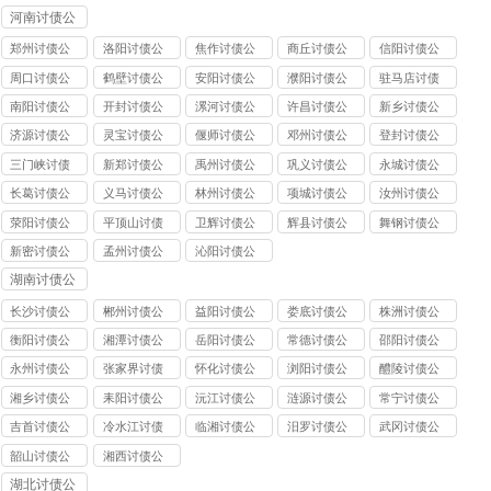
司
司
公司
河南讨债公
司
郑州讨债公
洛阳讨债公
焦作讨债公
商丘讨债公
信阳讨债公
司
司
司
司
司
周口讨债公
鹤壁讨债公
安阳讨债公
濮阳讨债公
驻马店讨债
司
司
司
司
公司
南阳讨债公
开封讨债公
漯河讨债公
许昌讨债公
新乡讨债公
司
司
司
司
司
济源讨债公
灵宝讨债公
偃师讨债公
邓州讨债公
登封讨债公
司
司
司
司
司
三门峡讨债
新郑讨债公
禹州讨债公
巩义讨债公
永城讨债公
公司
司
司
司
司
长葛讨债公
义马讨债公
林州讨债公
项城讨债公
汝州讨债公
司
司
司
司
司
荥阳讨债公
平顶山讨债
卫辉讨债公
辉县讨债公
舞钢讨债公
司
公司
司
司
司
新密讨债公
孟州讨债公
沁阳讨债公
司
司
司
湖南讨债公
司
长沙讨债公
郴州讨债公
益阳讨债公
娄底讨债公
株洲讨债公
司
司
司
司
司
衡阳讨债公
湘潭讨债公
岳阳讨债公
常德讨债公
邵阳讨债公
司
司
司
司
司
永州讨债公
张家界讨债
怀化讨债公
浏阳讨债公
醴陵讨债公
司
公司
司
司
司
湘乡讨债公
耒阳讨债公
沅江讨债公
涟源讨债公
常宁讨债公
司
司
司
司
司
吉首讨债公
冷水江讨债
临湘讨债公
汨罗讨债公
武冈讨债公
司
公司
司
司
司
韶山讨债公
湘西讨债公
司
司
湖北讨债公