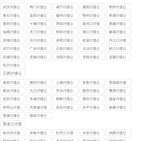
司
武汉讨债公
荆门讨债公
咸宁讨债公
襄阳讨债公
荆州讨债公
司
司
司
司
司
黄石讨债公
宜昌讨债公
随州讨债公
鄂州讨债公
孝感讨债公
司
司
司
司
司
黄冈讨债公
十堰讨债公
枣阳讨债公
老河口讨债
恩施讨债公
司
司
司
公司
司
仙桃讨债公
天门讨债公
钟祥讨债公
潜江讨债公
麻城讨债公
司
司
司
司
司
洪湖讨债公
汉川讨债公
赤壁讨债公
松滋讨债公
丹江口讨债
司
司
司
司
公司
武穴讨债公
广水讨债公
石首讨债公
大冶讨债公
枝江讨债公
司
司
司
司
司
应城讨债公
宜城讨债公
当阳讨债公
安陆讨债公
宜都讨债公
司
司
司
司
司
利川讨债公
司
江西讨债公
司
南昌讨债公
赣州讨债公
上饶讨债公
宜春讨债公
景德镇讨债
司
司
司
司
公司
新余讨债公
九江讨债公
萍乡讨债公
抚州讨债公
鹰潭讨债公
司
司
司
司
司
吉安讨债公
丰城讨债公
樟树讨债公
德兴讨债公
瑞金讨债公
司
司
司
司
司
井冈山讨债
共青城讨债
高安讨债公
乐平讨债公
南康讨债公
公司
公司
司
司
司
贵溪讨债公
瑞昌讨债公
司
司
黑龙江讨债
公司
哈尔滨讨债
伊春讨债公
牡丹江讨债
大庆讨债公
鸡西讨债公
公司
司
公司
司
司