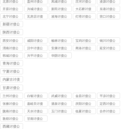
北票讨债公
盖州讨债公
凤城讨债公
庄河讨债公
凌源讨债公
司
司
司
司
司
开原讨债公
兴城讨债公
新民讨债公
大石桥讨债
东港讨债公
司
司
司
公司
司
北宁讨债公
瓦房店讨债
凌海讨债公
灯塔讨债公
营口讨债公
司
公司
司
司
司
新疆讨债公
司
陕西讨债公
司
西安讨债公
咸阳讨债公
榆林讨债公
宝鸡讨债公
铜川讨债公
司
司
司
司
司
渭南讨债公
汉中讨债公
安康讨债公
商洛讨债公
延安讨债公
司
司
司
司
司
韩城讨债公
兴平讨债公
华阴讨债公
司
司
司
青海讨债公
司
宁夏讨债公
司
内蒙古讨债
公司
甘肃讨债公
司
兰州讨债公
白银讨债公
武威讨债公
金昌讨债公
平凉讨债公
司
司
司
司
司
张掖讨债公
嘉峪关讨债
酒泉讨债公
庆阳讨债公
定西讨债公
司
公司
司
司
司
陇南讨债公
天水讨债公
玉门讨债公
临夏讨债公
合作讨债公
司
司
司
司
司
敦煌讨债公
甘南讨债公
司
司
西藏讨债公