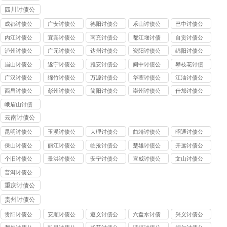
司
四川讨债公
司
成都讨债公
广安讨债公
德阳讨债公
乐山讨债公
巴中讨债公
司
司
司
司
司
内江讨债公
宜宾讨债公
南充讨债公
都江堰讨债
自贡讨债公
司
司
司
公司
司
泸州讨债公
广元讨债公
达州讨债公
资阳讨债公
绵阳讨债公
司
司
司
司
司
眉山讨债公
遂宁讨债公
雅安讨债公
阆中讨债公
攀枝花讨债
司
司
司
司
公司
广汉讨债公
绵竹讨债公
万源讨债公
华蓥讨债公
江油讨债公
司
司
司
司
司
西昌讨债公
彭州讨债公
简阳讨债公
崇州讨债公
什邡讨债公
司
司
司
司
司
峨眉山讨债
公司
云南讨债公
司
昆明讨债公
玉溪讨债公
大理讨债公
曲靖讨债公
昭通讨债公
司
司
司
司
司
保山讨债公
丽江讨债公
临沧讨债公
楚雄讨债公
开远讨债公
司
司
司
司
司
个旧讨债公
景洪讨债公
安宁讨债公
宣威讨债公
文山讨债公
司
司
司
司
司
普洱讨债公
司
重庆讨债公
司
贵州讨债公
司
贵阳讨债公
安顺讨债公
遵义讨债公
六盘水讨债
兴义讨债公
司
司
司
公司
司