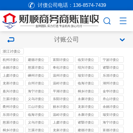
讨债公司电话：
136-8574-7439
讨账公司
浙江讨债公
司
杭州讨债公
建德讨债公
富阳讨债公
临安讨债公
宁波讨债公
司
司
司
司
司
余姚讨债公
慈溪讨债公
奉化讨债公
绍兴讨债公
诸暨讨债公
司
司
司
司
司
上虞讨债公
嵊州讨债公
温州讨债公
瑞安讨债公
乐清讨债公
司
司
司
司
司
龙港讨债公
台州讨债公
温岭讨债公
临海讨债公
湖州讨债公
司
司
司
司
司
嘉兴讨债公
海宁讨债公
平湖讨债公
桐乡讨债公
金华讨债公
司
司
司
司
司
兰溪讨债公
义乌讨债公
东阳讨债公
永康讨债公
舟山讨债公
司
司
司
司
司
衢州讨债公
江山讨债公
丽水讨债公
龙泉讨债公
余姚讨债公
司
司
司
司
司
乐清讨债公
临海讨债公
温岭讨债公
永康讨债公
瑞安讨债公
司
司
司
司
司
慈溪讨债公
义乌讨债公
上虞讨债公
诸暨讨债公
海宁讨债公
司
司
司
司
司
桐乡讨债公
兰溪讨债公
龙泉讨债公
建德讨债公
富德讨债公