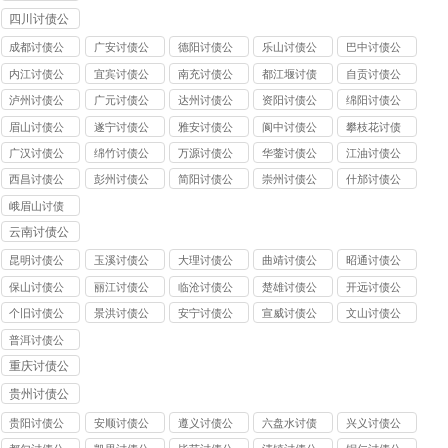
司
四川讨债公
司
成都讨债公
广安讨债公
德阳讨债公
乐山讨债公
巴中讨债公
司
司
司
司
司
内江讨债公
宜宾讨债公
南充讨债公
都江堰讨债
自贡讨债公
司
司
司
公司
司
泸州讨债公
广元讨债公
达州讨债公
资阳讨债公
绵阳讨债公
司
司
司
司
司
眉山讨债公
遂宁讨债公
雅安讨债公
阆中讨债公
攀枝花讨债
司
司
司
司
公司
广汉讨债公
绵竹讨债公
万源讨债公
华蓥讨债公
江油讨债公
司
司
司
司
司
西昌讨债公
彭州讨债公
简阳讨债公
崇州讨债公
什邡讨债公
司
司
司
司
司
峨眉山讨债
公司
云南讨债公
司
昆明讨债公
玉溪讨债公
大理讨债公
曲靖讨债公
昭通讨债公
司
司
司
司
司
保山讨债公
丽江讨债公
临沧讨债公
楚雄讨债公
开远讨债公
司
司
司
司
司
个旧讨债公
景洪讨债公
安宁讨债公
宣威讨债公
文山讨债公
司
司
司
司
司
普洱讨债公
司
重庆讨债公
司
贵州讨债公
司
贵阳讨债公
安顺讨债公
遵义讨债公
六盘水讨债
兴义讨债公
司
司
司
公司
司