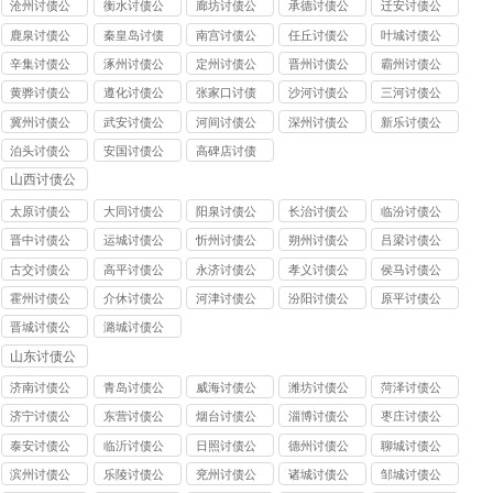
沧州讨债公
衡水讨债公
廊坊讨债公
承德讨债公
迁安讨债公
司
司
司
司
司
鹿泉讨债公
秦皇岛讨债
南宫讨债公
任丘讨债公
叶城讨债公
司
公司
司
司
司
辛集讨债公
涿州讨债公
定州讨债公
晋州讨债公
霸州讨债公
司
司
司
司
司
黄骅讨债公
遵化讨债公
张家口讨债
沙河讨债公
三河讨债公
司
司
公司
司
司
冀州讨债公
武安讨债公
河间讨债公
深州讨债公
新乐讨债公
司
司
司
司
司
泊头讨债公
安国讨债公
高碑店讨债
司
司
公司
山西讨债公
司
太原讨债公
大同讨债公
阳泉讨债公
长治讨债公
临汾讨债公
司
司
司
司
司
晋中讨债公
运城讨债公
忻州讨债公
朔州讨债公
吕梁讨债公
司
司
司
司
司
古交讨债公
高平讨债公
永济讨债公
孝义讨债公
侯马讨债公
司
司
司
司
司
霍州讨债公
介休讨债公
河津讨债公
汾阳讨债公
原平讨债公
司
司
司
司
司
晋城讨债公
潞城讨债公
司
司
山东讨债公
司
济南讨债公
青岛讨债公
威海讨债公
潍坊讨债公
菏泽讨债公
司
司
司
司
司
济宁讨债公
东营讨债公
烟台讨债公
淄博讨债公
枣庄讨债公
司
司
司
司
司
泰安讨债公
临沂讨债公
日照讨债公
德州讨债公
聊城讨债公
司
司
司
司
司
滨州讨债公
乐陵讨债公
兖州讨债公
诸城讨债公
邹城讨债公