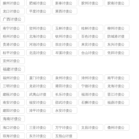
司
司
司
司
司
滕州讨债公
肥城讨债公
新泰讨债公
胶州讨债公
胶南讨债公
司
司
司
司
司
龙口讨债公
平度讨债公
莱西讨债公
司
司
司
广西讨债公
司
南宁讨债公
贺州讨债公
玉林讨债公
桂林讨债公
柳州讨债公
司
司
司
司
司
梧州讨债公
北海讨债公
钦州讨债公
百色讨债公
防城港讨债
司
司
司
司
公司
贵港讨债公
河池讨债公
崇左讨债公
来宾讨债公
东兴讨债公
司
司
司
司
司
桂平讨债公
北流讨债公
岑溪讨债公
合山讨债公
凭祥讨债公
司
司
司
司
司
宜州讨债公
司
福建讨债公
司
福州讨债公
厦门讨债公
泉州讨债公
漳州讨债公
南平讨债公
司
司
司
司
司
三明讨债公
龙岩讨债公
莆田讨债公
宁德讨债公
龙海讨债公
司
司
司
司
司
建瓯讨债公
武夷山讨债
长乐讨债公
福清讨债公
晋江讨债公
司
公司
司
司
司
南安讨债公
福安讨债公
邵武讨债公
石狮讨债公
福鼎讨债公
司
司
司
司
司
建阳讨债公
漳平讨债公
永安讨债公
司
司
司
海南讨债公
司
海口讨债公
三亚讨债公
万宁讨债公
文昌讨债公
儋州讨债公
司
司
司
司
司
琼海讨债公
东方讨债公
五指山讨债