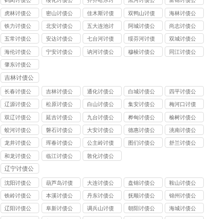
鹤岗讨债公
绥化讨债公
齐齐哈尔讨
黑河讨债公
富锦讨债公
司
司
债公司
司
司
虎林讨债公
密山讨债公
佳木斯讨债
双鸭山讨债
海林讨债公
司
司
公司
公司
司
铁力讨债公
北安讨债公
五大连池讨
阿城讨债公
尚志讨债公
司
司
债公司
司
司
五常讨债公
安达讨债公
七台河讨债
绥芬河讨债
双城讨债公
司
司
公司
公司
司
海伦讨债公
宁安讨债公
讷河讨债公
穆棱讨债公
同江讨债公
司
司
司
司
司
肇东讨债公
司
吉林讨债公
司
长春讨债公
吉林讨债公
通化讨债公
白城讨债公
四平讨债公
司
司
司
司
司
辽源讨债公
松原讨债公
白山讨债公
集安讨债公
梅河口讨债
司
司
司
司
公司
双辽讨债公
延吉讨债公
九台讨债公
桦甸讨债公
榆树讨债公
司
司
司
司
司
蛟河讨债公
磐石讨债公
大安讨债公
德惠讨债公
洮南讨债公
司
司
司
司
司
龙井讨债公
珲春讨债公
公主岭讨债
图们讨债公
舒兰讨债公
司
司
公司
司
司
和龙讨债公
临江讨债公
敦化讨债公
司
司
司
辽宁讨债公
司
沈阳讨债公
葫芦岛讨债
大连讨债公
盘锦讨债公
鞍山讨债公
司
公司
司
司
司
铁岭讨债公
本溪讨债公
丹东讨债公
抚顺讨债公
锦州讨债公
司
司
司
司
司
辽阳讨债公
阜新讨债公
调兵山讨债
朝阳讨债公
海城讨债公
司
司
公司
司
司