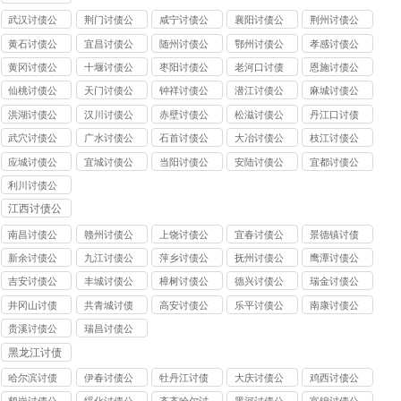
司
武汉讨债公
荆门讨债公
咸宁讨债公
襄阳讨债公
荆州讨债公
司
司
司
司
司
黄石讨债公
宜昌讨债公
随州讨债公
鄂州讨债公
孝感讨债公
司
司
司
司
司
黄冈讨债公
十堰讨债公
枣阳讨债公
老河口讨债
恩施讨债公
司
司
司
公司
司
仙桃讨债公
天门讨债公
钟祥讨债公
潜江讨债公
麻城讨债公
司
司
司
司
司
洪湖讨债公
汉川讨债公
赤壁讨债公
松滋讨债公
丹江口讨债
司
司
司
司
公司
武穴讨债公
广水讨债公
石首讨债公
大冶讨债公
枝江讨债公
司
司
司
司
司
应城讨债公
宜城讨债公
当阳讨债公
安陆讨债公
宜都讨债公
司
司
司
司
司
利川讨债公
司
江西讨债公
司
南昌讨债公
赣州讨债公
上饶讨债公
宜春讨债公
景德镇讨债
司
司
司
司
公司
新余讨债公
九江讨债公
萍乡讨债公
抚州讨债公
鹰潭讨债公
司
司
司
司
司
吉安讨债公
丰城讨债公
樟树讨债公
德兴讨债公
瑞金讨债公
司
司
司
司
司
井冈山讨债
共青城讨债
高安讨债公
乐平讨债公
南康讨债公
公司
公司
司
司
司
贵溪讨债公
瑞昌讨债公
司
司
黑龙江讨债
公司
哈尔滨讨债
伊春讨债公
牡丹江讨债
大庆讨债公
鸡西讨债公
公司
司
公司
司
司